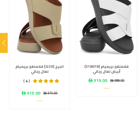
فلامنغو بريميام [318078]
فلامنغو بريميام [J220] البيج
أبيض نعال رجالي
نعال رجالي
ê 319.00
ê 389.00
( 4 )
ê 315.00
ê 375.00