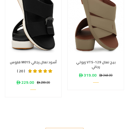
وروتي VTS-129 بيج نعال
فاروس M015 أسود نعال رجالي
رجالي
( 20 )
ê 319.00
ê 349.00
ê 229.00
ê 299.00