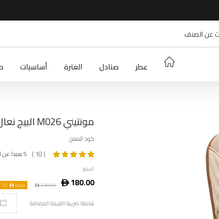
عطر
صنادل
الغترة
أساسيات
حج
مونتيني M026 البيج نعال رجالي
كود المنتج:
5 بعيدا عن المكان 5
( 10 )
السعر
ê
180.00
230.00
ê
حفظ ê
50
شاملة ضريبة القيمة المضافة