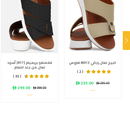
فاروس M013 البيج نعال رجالي
فلامنغو بريميام [817] أسود
نعال من جلد النعام
( 2 )
( 35 )
ê 235.00
ê 295.00
ê 299.00
ê 399.00