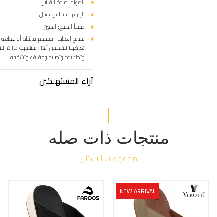
المواد: مادة الفينيل
الإبزيم: ستانلس ستيل
منشأ المنتج: الصين
نصائح العناية: استخدم فرشاة أو قطعة 
تعرضها للشمس أبدًا ، ستتسبب حرارة 
وتجاعيده وتصلبه وجفافه وتشققه
آراء المستهلكين
منتجات ذات صله
مجموعات البستان
NEW ARRIVAL