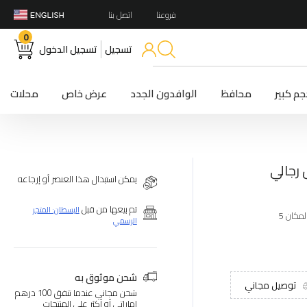
فروعنا
اتصل بنا
0
تسجيل
تسجيل الدخول
م كبير
محافظ
الوافدون الجدد
عرض خاص
محلات
يمكن استبدال هذا العنصر أو إرجاعه
تم بيعها من قبل
البسطان: المتجر
الرسمي
شحن موثوق به
توصيل مجاني
شحن مجاني عندما تنفق 100 درهم
إماراتي أو أكثر على المنتجات