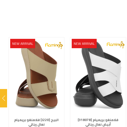
NEW ARRIVAL
NEW ARRIVAL
فلامنغو بريميام [318078]
فلامنغو بريميام [J220] البيج
أبيض نعال رجالي
نعال رجالي