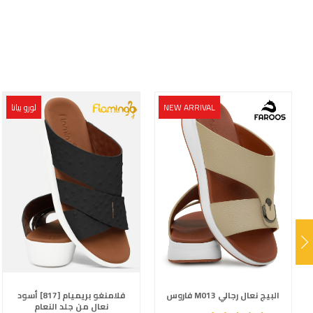
NEW ARRIVAL
لورو بيانا
فاروس M013 البيج نعال رجالي
فلامنغو بريميام [817] أسود
نعال من جلد النعام