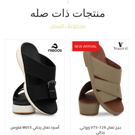
منتجات ذات صله
مجموعات البستان
NEW ARRIVAL
وروتي VTS-129 بيج نعال
فاروس M015 أسود نعال رجالي
رجالي