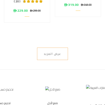
( 20 )
ê 319.00
ê 349.00
ê 229.00
ê 299.00
عرض المزيد
صنع لأجل
تحجيم حس