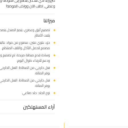
ضروريةً لأي شخص يتطلع إلى الموضة وي
وعملي. اطلب الآن وواكب الموضة!
ميزاتنا
تصميم أنيق وعصري: يتميز الصندل بتصم
يلفت الأنظار.
جزء علوي متين: مصنوع من مواد عالية ا
مصمم لتحمل التآكل والتلف المنتظم.
وسادة قدم مبطنة مريحة: تم تصميم وسا
ودعم للارتداء طوال اليوم.
نعل خارجي من المطاط: النعل الخارج
يوفر المتانة.
نعل خارجي من المطاط: النعل الخارج
يوفر المتانة.
نوع الجلد: جلد صناعي
آراء المستهلكين