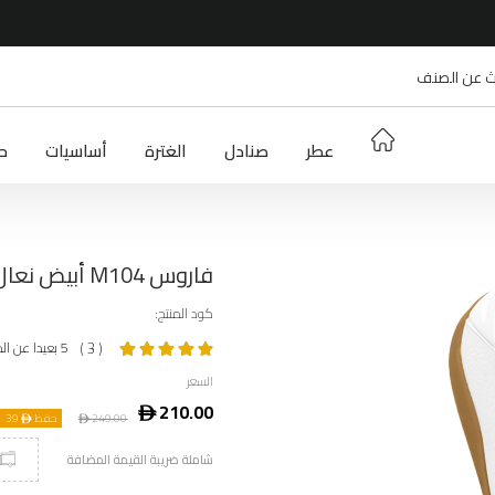
عطر
صنادل
الغترة
أساسيات
حج
فاروس M104 أبيض نعال رجالي
كود المنتج:
5 بعيدا عن المكان 5
( 3 )
السعر
ê
210.00
249.00
ê
حفظ ê
39
شاملة ضريبة القيمة المضافة