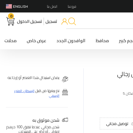
فروعنا
اتصل بنا
0
تسجيل
تسجيل الدخول
م كبير
محافظ
الوافدون الجدد
عرض خاص
محلات
يمكن استبدال هذا العنصر أو إرجاعه
تم بيعها من قبل
البسطان: المتجر
الرسمي
شحن موثوق به
توصيل مجاني
شحن مجاني عندما تنفق 100 درهم
إماراتي أو أكثر على المنتجات