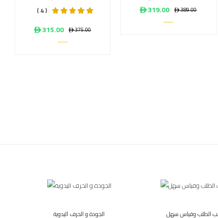
ê 319.00
ê 389.00
( 4 )
ê 315.00
ê 375.00
ب الطلب وقياس سهل
الجودة و الحرف اليدوية