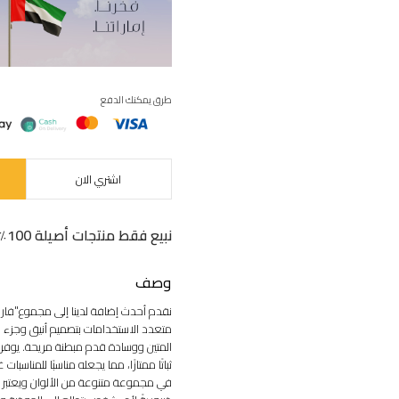
طرق يمكنك الدفع
اشتري الان
نبيع فقط منتجات أصيلة 100٪
وصف
نقدم أحدث إضافة لدينا إلى مجموع"فارو
متعدد الاستخدامات بتصميم أنيق وجزء 
المتين ووسادة قدم مبطنة مريحة. يوفر
ثباتًا ممتازًا، مما يجعله مناسبًا للمناسبا
في مجموعة متنوعة من الألوان ويعتب