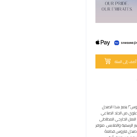
أضف إلى السلة
س"! يتميز هذا الصندل
علوي من الجلد الصناعي
 النعل الخارجي المطاطي
ت غير الرسمية والملابس. متوفر
ر صندل فاروس قطعةً