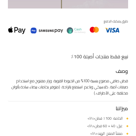
طرق يمكنك الدفع
نبيع فقط منتجات أصيلة 100٪
وصف
قطن صافي مصنوع بنسبة 100% من الخيوط القوية. وزار مفتوح مع استخدام
صبغات آمنة. كلاسيكي وناعم. استمتع بالراحة. (متوفر بخامات بيضاء سادة بألوان
مختلفة على الأطراف.)
ميزاتنا
الخامة: 100٪ قطن<\li>
غزل: 40 × 60 قطن<\li>
منشأ المنتج: الهند<\li>