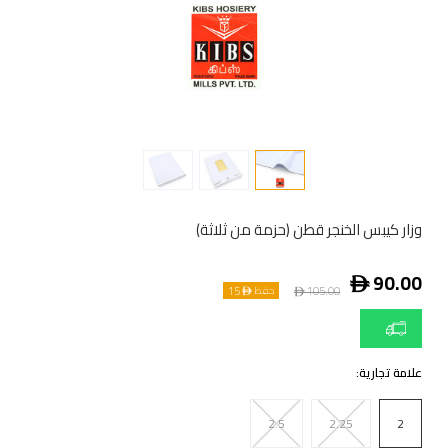
وزار كيبس الخنجر قطن (حزمة من ثلاثة)
ê
90.00
15
ê
105.00
حفظ ê
علامة تجارية:
2.5
2.25
2