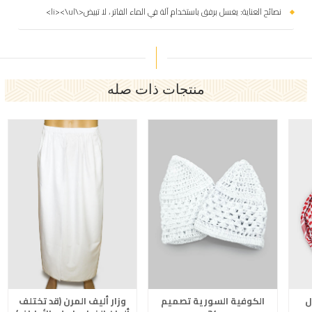
نصائح العناية: يغسل برفق باستخدام آلة في الماء الفاتر ، لا تبيض<\li><\ul>
منتجات ذات صله
ل
الكوفية السورية تصميم
وزار أليف المرن (قد تختلف