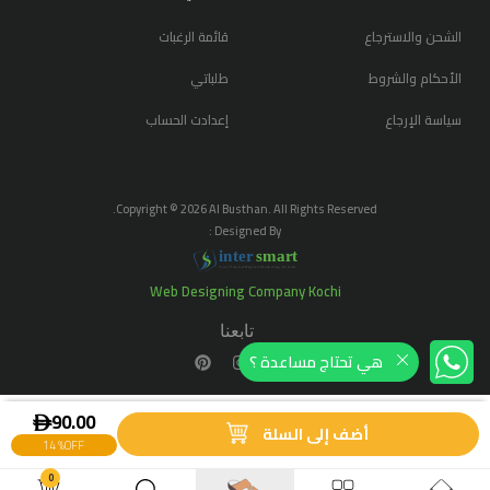
الشحن والاسترجاع
قائمة الرغبات
الأحكام والشروط
طلباتي
سياسة الإرجاع
إعدادت الحساب
Copyright ©
2026
Al Busthan. All Rights Reserved.
Designed By :
i
n
t
er
sma
r
t
Your Trusted Digital Marketing Partner
Web Designing Company Kochi
تابعنا
هي تحتاج مساعدة ؟
ê
90.00
أضف إلى السلة
14 %
OFF
0